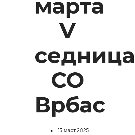
марта
V
седница
СО
Врбас
15 март 2025