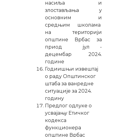
насиља и
злостављања у
основним и
средњим школама
на територији
општине Врбас за
приод јул -
децембар 2024.
године
Годиишњи извештај
о раду Општинског
штаба за ванредне
ситуације за 2024.
годину
Предлог одлуке о
усвајању Етичког
кодекса
функционера
општине Врбас