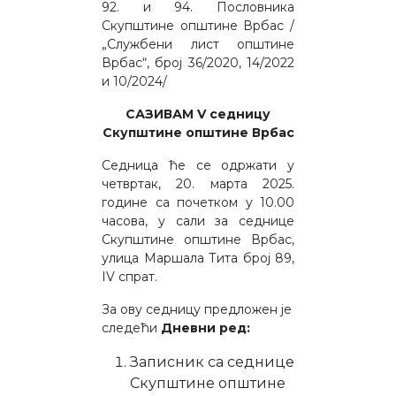
92. и 94. Пословника
Скупштине општине Врбас /
„Службени лист општине
Врбас“, број 36/2020, 14/2022
и 10/2024/
САЗИВАМ V
седницу
Скупштине општине Врбас
Седница ће се одржати у
четвртак, 20. марта 2025.
године са почетком у 10.00
часова, у сали за седнице
Скупштине општине Врбас,
улицa Маршала Тита број 89,
IV спрат.
За ову седницу предложен је
следећи
Дневни ред:
Записник са седнице
Скупштине општине