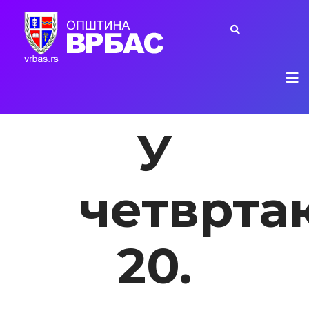
У
четврта
20.