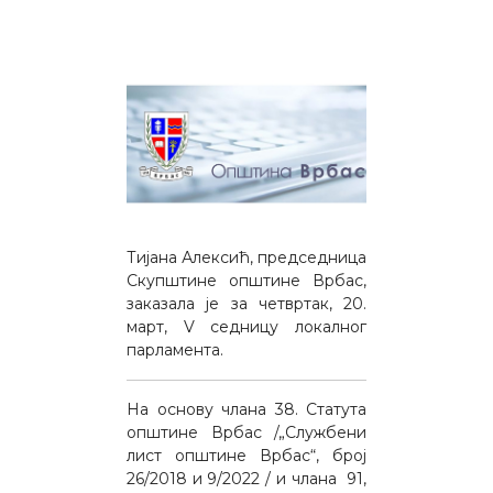
Тијана Алексић, председница
Скупштине општине Врбас,
заказала је за четвртак, 20.
март, V седницу локалног
парламента.
На основу члана 38. Статута
општине Врбас /„Службени
лист општине Врбас“, број
26/2018 и 9/2022 / и члана 91,