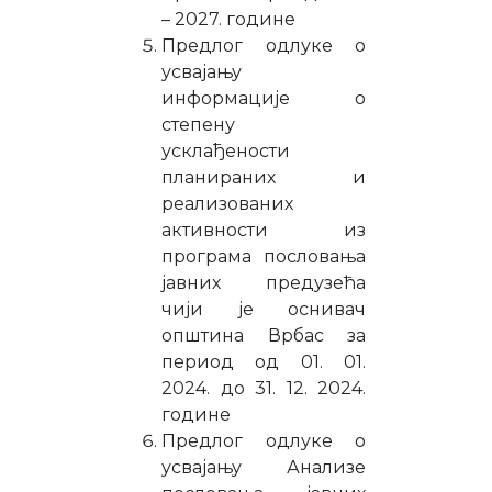
– 2027. године
Предлог одлуке о
усвајању
информације о
степену
усклађености
планираних и
реализованих
активности из
програма пословања
јавних предузећа
чији је оснивач
општина Врбас за
период од 01. 01.
2024. до 31. 12. 2024.
године
Предлог одлуке о
усвајању Анализе