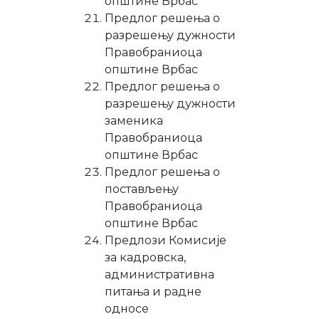
општине Врбас
Предлог решења о
разрешењу дужности
Правобраниоца
општине Врбас
Предлог решења о
разрешењу дужности
заменика
Правобраниоца
општине Врбас
Предлог решења о
постављењу
Правобраниоца
општине Врбас
Предлози Комисије
за кадровска,
административна
питања и радне
односе