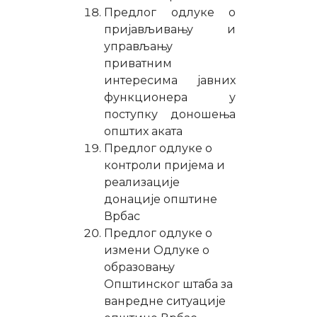
Предлог одлуке о
пријављивању и
управљању
приватним
интересима јавних
функционера у
поступку доношења
општих аката
Предлог одлуке о
контроли пријема и
реализације
донације општине
Врбас
Предлог одлуке о
измени Одлуке о
образовању
Општинског штаба за
ванредне ситуације