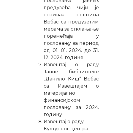
пословања јавних
предузећа чији је
оснивач општина
Врбас са предузетим
мерама за отклањање
поремећаја у
пословању за период
од 01. 01. 2024. до 31.
12. 2024. године
Извештај о раду
Јавне библиотеке
„Данило Киш“ Врбас
са Извештајем о
материјално
финансијском
пословању за 2024.
годину
Извештај о раду
Културног центра