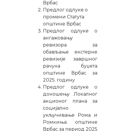
Врбас
Предлог одлуке о
промени Статута
општине Врбас
Предлог одлуке о
ангажовању
ревизора за
обављање екстерне
ревизије завршног
рачуна буџета
општине Врбас за
2025. годину
Предлог одлуке о
доношењу Локалног
акционог плана за
социјално
укључивање Рома и
Ромкиња општине
Врбас за период 2025